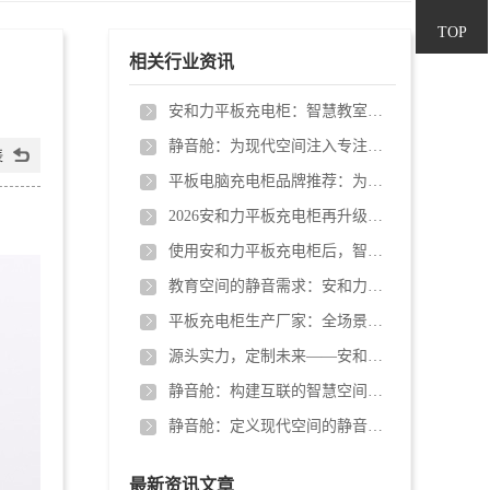
400-
TOP
相关行业资讯
680-
安和力平板充电柜：智慧教室的“隐形管家”，让设备管理不再头疼
静音舱：为现代空间注入专注力的模块化解决方案
5878
平板电脑充电柜品牌推荐：为什么优选安和力平板充电柜厂家？
2026安和力平板充电柜再升级从“通用产品”到“深度定制”
使用安和力平板充电柜后，智慧教育场景：从“充电混乱”到“课堂高效”
教育空间的静音需求：安和力静音舱提供可选择的安静
平板充电柜生产厂家：全场景解决方案
源头实力，定制未来——安和力厂家直供平板充电柜
静音舱：构建互联的智慧空间生态。
静音舱：定义现代空间的静音解决方案
最新资讯文章