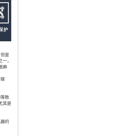
，但是
之一，
很麻
习娱
脑等数
尤其是
电器的