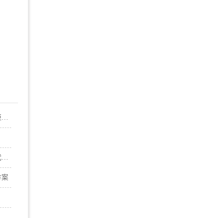
平板电脑充电柜品牌推荐：为什么优选安和力平板充电柜厂家？
高效管理与安全守护：安和力平板充电柜，为何成为现代企业与教育的标配？
方案