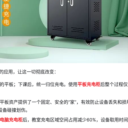
的应用，让这一切彻底改变
：
的平板；下课后，统一归位充电。使用
平板充电柜
后整个过程仅
平板资产提供了一个固定、安全的“家”，有效防止设备丢失和损
设备碰撞划伤
。
电脑充电柜
后，教室充电区域空间占用减少60%，设备取用时