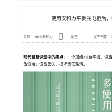
使用安和力平板充电柜后，智
来源：anheli安和力
浏览：
-
发布日期：2026
现代智慧课堂中的痛点
：一个班级40台平板，课
备没电；设备丢失、损坏责任难清。