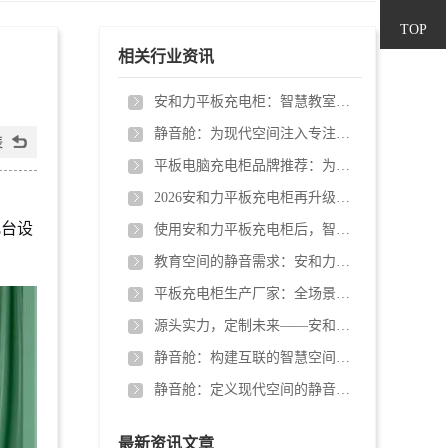
400-
TOP
相关行业资讯
680-
安和力平板充电柜：智慧教室的“隐形管家”，让设备管理不再头疼
静音舱：为现代空间注入专注力的模块化解决方案
5878
平板电脑充电柜品牌推荐：为什么优选安和力平板充电柜厂家？
2026安和力平板充电柜再升级从“通用产品”到“深度定制”
几台设
使用安和力平板充电柜后，智慧教育场景：从“充电混乱”到“课堂高效”
教育空间的静音需求：安和力静音舱提供可选择的安静
平板充电柜生产厂家：全场景解决方案
源头实力，定制未来——安和力厂家直供平板充电柜
静音舱：构建互联的智慧空间生态。
静音舱：定义现代空间的静音解决方案
最新资讯文章