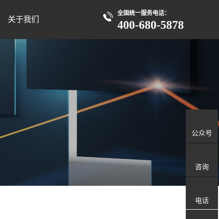
全国统一服务电话：
关于我们
400-680-5878
公众号
咨询
电话