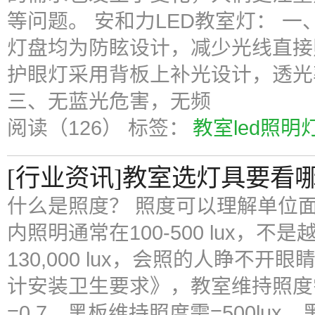
等问题。 安和力LED教室灯： 
灯盘均为防眩设计，减少光线直接
护眼灯采用背板上补光设计，透光
三、无蓝光危害，无频
阅读（126）
标签：
教室led照明
[行业资讯]教室选灯具要看
什么是照度？ 照度可以理解单位面
内照明通常在100-500 lux，
130,000 lux，会照的人睁不
计安装卫生要求》，教室维持照度需
=0.7，黑板维持照度需=500lux