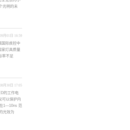
个光明的未
09月01日 16:59
据国际疾控中
国家灯具质量
标率不足
08月30日 17:05
ED的工作电
不仅可以保护内
―10ns 范
灯的光效为