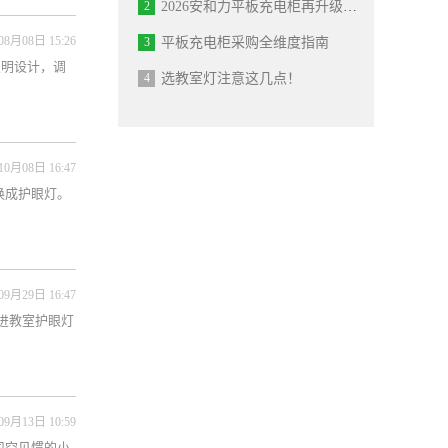
2
2026安和力平板充电柜再升级从“通用产品”到“深度定制”
08月08日 15:26
3
平板充电柜采购全维度指南
照明设计，调
4
选教室灯注意这几点！
10月08日 16:47
换成护眼灯。
09月29日 16:47
进教室护眼灯
09月13日 10:59
司空见惯的小