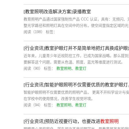
[教室照明改造解决方案]录播教室
教育照明产品通过国家强制性产品 CCC 认证，具有：无频闪
整光学路径和照明灯具在空间中的分布，使空间里指定区域的光
阅读（198）
标签：
[行业资讯]教室护眼灯并不是简单地把灯具换成护眼
近年来，儿童青少年近视防控工作，已成为国家战略。那么提到
要解答这个问题，需要从色温、照度、蓝光等维度进行测试。
阅读（90）
标签：
教室照明、教室灯
[行业资讯]智能护眼照明不仅需要优质的教室护眼灯
智能护眼照明不仅需要优质的照明产品， 更离不开科学设计与
在学校中的使用情况，改善学生视觉环境。
阅读（94）
标签：
教室照明、教室灯
[行业资讯]预防近视要行动，也要改进
教室照明
眼睛是心灵的窗户，学生视力不良问题突出，是教育部发布的我