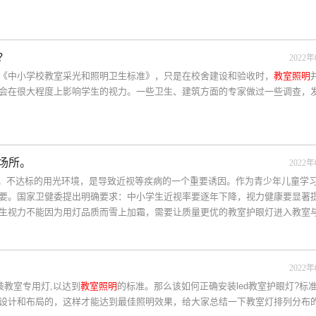
？
2022年
《中小学校教室采光和照明卫生标准》，只是在校舍建设和验收时，
教室照明
会在很大程度上影响学生的视力。一些卫生、建筑方面的专家做过一些调查，
场所。
2022年
%。不达标的用光环境，是导致近视等疾病的一个重要诱因。作为青少年儿童学
要。国家卫健委提出明确要求：中小学生近视率要逐年下降，视力健康要显著
生视力不能因为用灯品质而雪上加霜，需要让质量更优的教室护眼灯进入教室
2022年
装教室专用灯,以达到
教室照明
的标准。那么该如何正确安装led教室护眼灯?标
设计和布局的，这样才能达到最佳照明效果，给大家总结一下教室灯排列分布