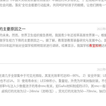
社会问题。落实“全社会都要行动起来，共同呵护好孩子的眼睛，让他们拥有一
的主要原因之一
2022年
的未来。然而，世界卫生组织报告表明，我国青少年近视率高居世界第一。根
致学生视力下降的主要原因之一。据了解，教育部教育装备研究与发展中心、
016年起开始对全国学校照明现状进行调研，结果显示，我国学校
教室照明
达
2022年
光谱几乎全部集中于可见光频段，其发光效率可达80―90%。 2）安全环保：L
度的也不过1A。 3）使用寿命长：LED体积小、重量轻，外壳为环氧树脂封装，
fτ与注入少数载流子的寿命τmc有关，如GaAs材料制成的LED，其τmc一般在1
卤钨灯的光效为12－24lm/w（流明/瓦），荧光灯的光效为50―70lm/w，钠