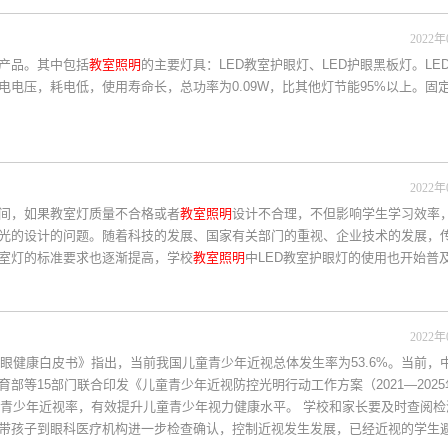
2022年
产品。其中包括
教室照明
的主要灯具：LED教室护眼灯、LED护眼黑板灯。LE
电压，耗电低，使用寿命长，总功率为0.09W，比其他灯节能95%以上。固
2022年
间，如果教室灯质量不合格或者
教室照明
设计不合理，不但影响学生学习效率
光的设计的问题。随着科技的发展、国家有关部门的重视、企业技术的发展，
室灯的标准要求也逐渐提高，学校
教室照明
中LED教室护眼灯的使用也开始普
2022年
国眼健康白皮书》指出，当前我国儿童青少年近视总体发生率为53.6%。当前，
等15部门联合印发《儿童青少年近视防控光明行动工作方案（2021—202
童青少年近视率，有效提升儿童青少年视力健康水平。 学校和家长要及时查阅
带孩子到眼科医疗机构进一步检查确认，控制近视发生发展，已经近视的学生