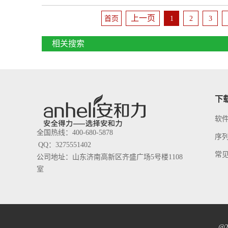
上一页
首页
1
2
3
相关搜索
下
软
全国热线：400-680-5878
序
QQ：3275551402
常见
公司地址：山东济南高新区齐盛广场5号楼1108
室
@2