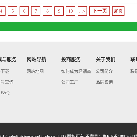
下一页
4
5
6
7
8
9
10
...>
尾页
载与服务
网站导航
投商服务
关于我们
联
件下载
网站地图
如何成为经销商
公司简介
联
列号查询
公司工厂
品牌咨询
F&Q
017 anheli Science and trade co. LTD 版权所有 备案号：
鲁ICP备18002080