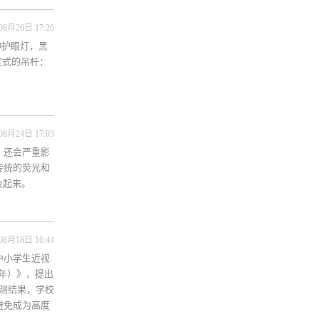
08月26日 17:26
D护眼灯，黑
定式的吊杆：
08月24日 17:03
，还会严重影
传统的荧光和
及起来。
08月18日 16:44
中小学生近视
5年）》，提出
检测结果，学校
避免成为高度