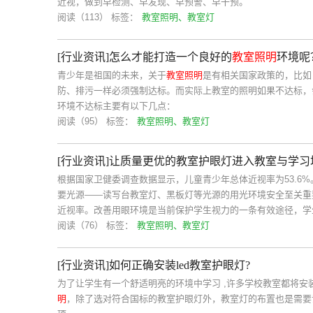
近视，做到早检测、早发现、早预警、早干预。
阅读（113）
标签：
教室照明、教室灯
[行业资讯]怎么才能打造一个良好的
教室照明
环境呢
青少年是祖国的未来，关于
教室照明
是有相关国家政策的，比如
防、排污一样必须强制达标。而实际上教室的照明如果不达标，
环境不达标主要有以下几点：
阅读（95）
标签：
教室照明、教室灯
[行业资讯]让质量更优的教室护眼灯进入教室与学习
根据国家卫健委调查数据显示，儿童青少年总体近视率为53.6
要光源——读写台教室灯、黑板灯等光源的用光环境安全至关重
近视率。改善用眼环境是当前保护学生视力的一条有效途径，学
阅读（76）
标签：
教室照明、教室灯
[行业资讯]如何正确安装led教室护眼灯?
为了让学生有一个舒适明亮的环境中学习 ,许多学校教室都将安
明
，除了选对符合国标的教室护眼灯外，教室灯的布置也是需要