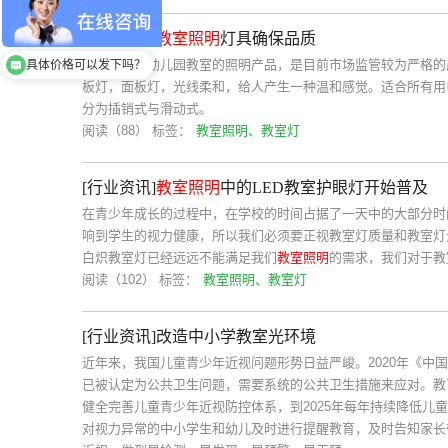
[行业资讯]
教室照明
灯具确保品质
中小学校及幼儿园教室的照明产品，是目前市场监管较为严格的
具体价格可以发下吗？
板灯，面板灯，光线柔和，给人产生一种温和感觉。适合所有用电
分为插销式与滑动式。
阅读（88）
标签：
教室照明、教室灯
[行业资讯]
教室照明
中的LED教室护眼灯开始普及
在青少年成长的过程中，在学校的时间占据了一天中的大部分时
响到学生的视力健康，所以我们必须要正视教室灯质量和教室灯
白炽教室灯已经远远不能满足我们
教室照明
的需求，我们对于教
阅读（102）
标签：
教室照明、教室灯
[行业资讯]改造中小学教室光环境
近年来，我国儿童青少年近视问题形势日益严峻。2020年《中
已被认定为公共卫生问题，需要系统的公共卫生措施来应对。教育部
健全完善儿童青少年近视防控体系，到2025年每年持续降低儿
对视力异常的中小学生和幼儿及时进行提醒教育，及时告知家长