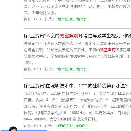
事，这不仅是孩子成长中的健康医学问题，更是一个越发严峻的
来，少年强则国强。
阅读（75）
标签：
教室照明、教室灯
[行业资讯]不良的
教室照明
环境是导致学生视力下降
教育是当下我国的人才战略大工程，青少年儿童的未来就是国家
心调查发现，除部分先天遗传因素外，不良的
教室照明
环境是导
监督检验中心、学校照明环境研究中心及各省市教育装备部门于2
10%。
阅读（86）
标签：
教室照明、教室灯
[行业资讯]在照明技术中，LED的独特优势有哪些？
在照明技术中，LED的独特优势有哪些？ 1）节约能源：LED的
压低，多为1.4―3V；普通LED工作电流仅为10mA，超高亮
部芯片，还具有透光聚光的能力。 4）响应速度快：LED的响应频率
围内，则响应频率约为16―160MHz。 5）发光效率高：白炽灯、
90―140lm/w，大部分的耗电变成热量损耗。
阅读（85）
标签：
教室照明、教室灯