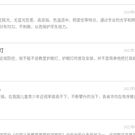
2019年
、无眩光、无蓝光危害、高显指、色温适中、照度优等特点，通过专业的光学和
分布均匀、不刺眼，从而保护学生视力。
灯
2022年
近视防控，就不能不说教室护眼灯，护眼灯的普及安装，并不是简单地把灯具
，
2022年
安装。在我国儿童青少年近视率居高不下、不断攀升的当下，各省市均在有序推
2022年
国首份《中国义务教育质量检测报告》中指出的众多现状之一。近视眼并非是