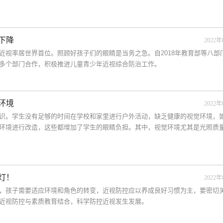
下降
2022年
，近视率居世界首位。照顾好孩子们的眼睛是当务之急。自2018年教育部等八部
多个部门合作，积极推进儿童青少年近视综合防治工作。
环境
2022年
识。学生没有足够的时间在学校和家里进行户外活动，缺乏健康的视觉环境，
环境进行改造，这些都增加了学生的眼睛负担。其中，视觉环境尤其是光照质
灯！
2022年
，孩子需要适应环境和角色的转变，近视防控应以养成良好习惯为主，要密切
近视防控与素质教育结合，科学防控近视发生发展。