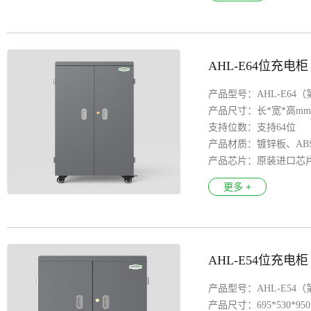
产品特色：8S安全保
LED指示灯：智能识别
扶 手 ：椭圆形不锈钢
AHL-E64位充电柜
万 向 轮 ：医疗静音万
安全认证：3C、 CE、F
产品型号：AHL-E64
支持系统：Aandroid安
产品尺寸：长*宽*高mm：6
支持位数：支持64位
产品材质：镀锌板、AB
产品芯片：原装进口芯
输入电压：100-250V
更多 +
输出接口：每路USB充电
产品特色：8S安全保护
LED指示灯：智能识别
万 向 轮 ：医疗万向轮
AHL-E54位充电柜
安全认证：3C、 CE、F
支持系统：Aandroid安
产品型号：AHL-E54
产品尺寸：695*530*95