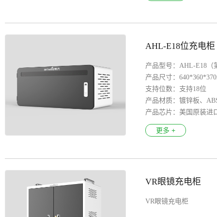
AHL-E18位充电柜
产品型号：AHL-E18
产品尺寸：640*360*3
支持位数：支持18位
产品材质：镀锌板、AB
产品芯片：美国原装进
输入电压：100-250V
更多 +
输出接口：每路USB充电
产品特色：8S安全保护
LED指示灯：智能识别
安全认证：3C、 CE、F
VR眼镜充电柜
支持系统：Aandroid安
VR眼镜充电柜