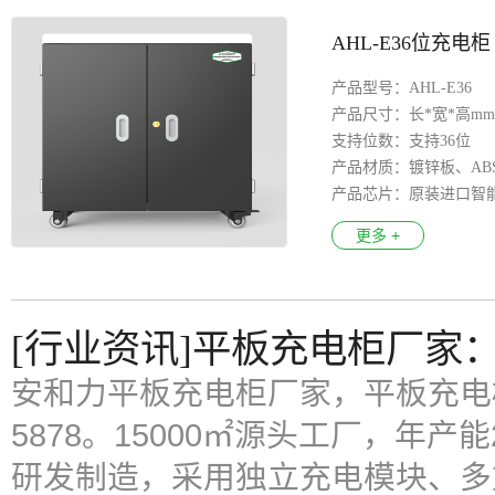
AHL-E36位充电柜
产品型号：AHL-E36
产品尺寸：长*宽*高mm：7
支持位数：支持36位
产品材质：镀锌板、AB
产品芯片：原装进口智
输入电压：100-250V
更多 +
输出接口：每路5V.2A；50
产品特色：8S安全保护
LED指示灯：智能识别
万 向 轮 ：医疗静音万
[行业资讯]平板充电柜厂家
安全认证：3C、 CE、F
支持系统：Android安卓
安和力平板充电柜厂家，平板充电柜供
支持系统：Aandroid安
5878。15000㎡源头工厂，年产
研发制造，采用独立充电模块、多重