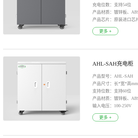
充电位数：支持54位
产品材质：镀锌板、AB
产品芯片：原装进口芯
输入电压：100-250V
更多 +
输出接口：每路5V，2A；5
产品特色：8S安全保护
LED指示灯：智能识别
万向轮 ：医疗万向轮
AHL-SAH充电柜
安全认证：3C CE FCC R
支持系统：Android安卓
产品型号：AHL-SAH
产品尺寸：长*宽*高mm：7
支持位数：支持60位
产品材质：镀锌板、AB
输入电压：100-250V
产品特色：漏电保护、
更多 +
万 向 轮 ：医疗万向轮
安全认证：3C、 CE、F