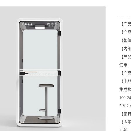
【产品
【产品
【整体尺
【内部尺
【产
使用
【产品
【电器
集成
100-
5 V
【家具
【应
训舱