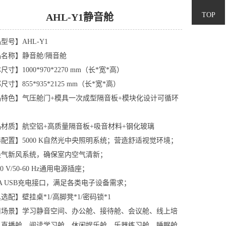
400-
TOP
AHL-Y1静音舱
680-
型号】AHL-Y1
名称】静音舱/隔音舱
寸】1000*970*2270 mm（长*宽*高）
5878
寸】855*935*2125 mm（长*宽*高）
品特色】气压舱门+模具一次成型隔音板+模块化设计可循环
材质】航空铝+高质量隔音板+吸音材料+钢化玻璃
配置】5000 K自然光中央照明系统；营造舒适视觉环境；
换气新风系统，确保室内空气清新；
240 V/50-60 Hz通用电源插座；
 2 A USB充电接口，满足各类电子设备需求；
选配】壁挂桌*1/高脚凳*1/密码锁*1
用场景】学习静音空间、办公舱、接待舱、会议舱、线上培
、直播舱、阅读学习舱、休闲娱乐舱、乐器练习舱、睡眠舱