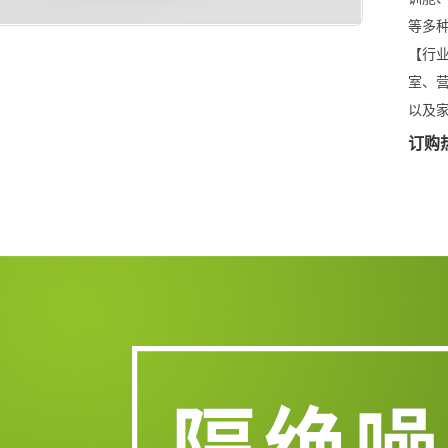
等多
【行
室、
以及
订购